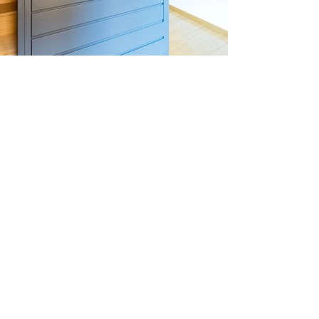
Contatti
Viale della Marina, n°3/scala C, interno 11
00121 Roma RM
info@miliussrl.com
+39 347 29 52 649