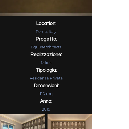
Location:
Roma, Italy
Progetto:
EquusArchitects
Realizzazione:
Milius
Tipologia:
Residenza Privata
Dimensioni:
110 mq
Anno:
2019