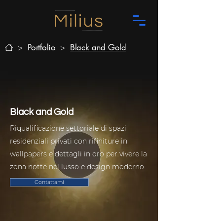
>
Portfolio
>
Black and Gold
Black and Gold
Riqualificazione settoriale di spazi
residenziali privati con rifiniture in
wallpapers e dettagli in oro per vivere la
zona notte nel lusso e design moderno.
Contattami